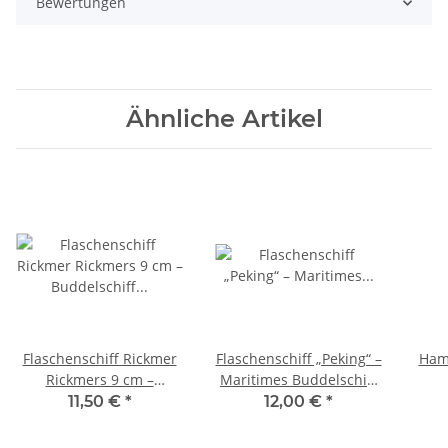
Bewertungen
Ähnliche Artikel
Flaschenschiff Rickmer
Flaschenschiff „Peking“ –
Ham
Rickmers 9 cm –
Maritimes Buddelschiff
Buddelschiff Hamburg
9 cm
11,50 €
*
12,00 €
*
Kü
mit 