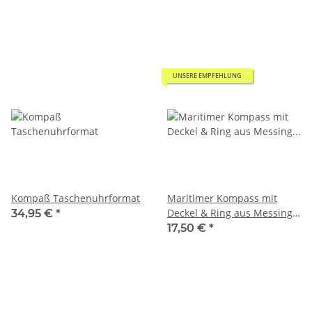
UNSERE EMPFEHLUNG
Kompaß Taschenuhrformat
Maritimer Kompass mit
Deckel & Ring aus Messing
34,95 €
*
Ø 4,5 cm
17,50 €
*