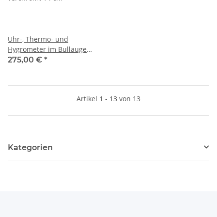
Uhr-, Thermo- und
Hygrometer im Bullauge
verchromt 14 cm
275,00 €
*
Artikel 1 - 13 von 13
Kategorien