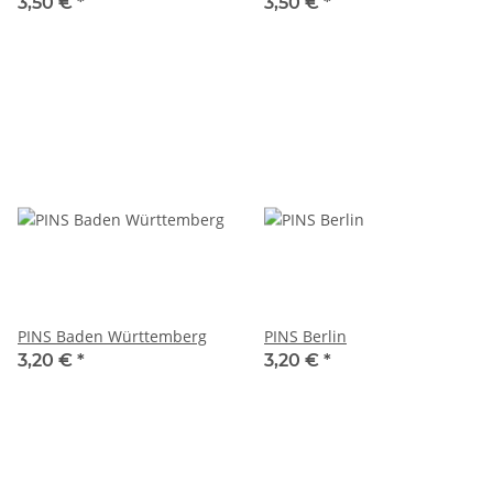
Souvenir
3,50 €
*
3,50 €
*
PINS Baden Württemberg
PINS Berlin
3,20 €
*
3,20 €
*