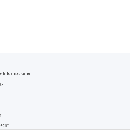
e Informationen
tz
m
recht