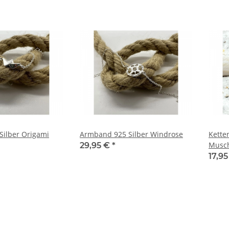
ilber Origami
Armband 925 Silber Windrose
Kette
Musc
29,95 €
*
17,9