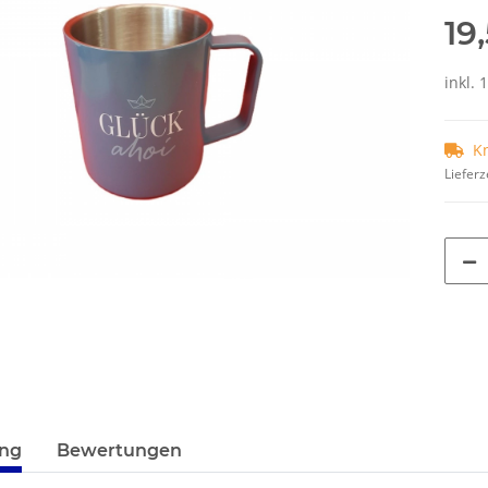
19
inkl. 
K
Lieferz
terkarten anzeigen
ung
Bewertungen