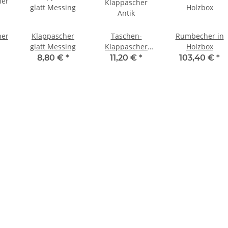
her
Klappascher
Taschen-
Rumbecher in
glatt Messing
Klappascher
Holzbox
Antik
8,80 €
*
11,20 €
*
103,40 €
*