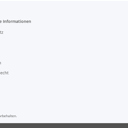
e Informationen
tz
m
recht
orbehalten.