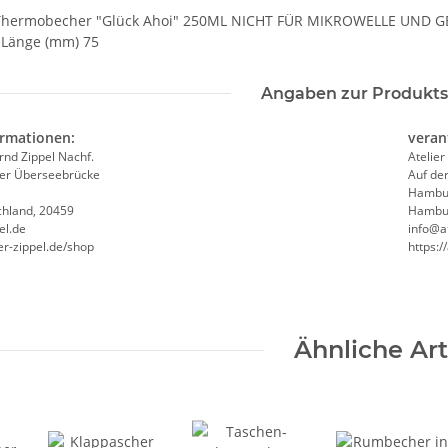
Thermobecher "Glück Ahoi" 250ML NICHT FÜR MIKROWELLE UND GES
 Länge (mm) 75
Angaben zur Produkts
ormationen:
veran
ernd Zippel Nachf.
Atelier
 der Überseebrücke
Auf de
Hambu
hland, 20459
Hambur
el.de
info@at
er-zippel.de/shop
https:/
Ähnliche Art