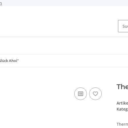
n
lück Ahoi"
Th
Artik
Kateg
Therm