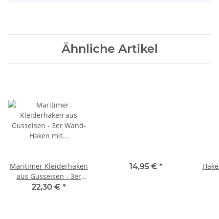
Ähnliche Artikel
Maritimer Kleiderhaken
Hake
14,95 €
*
aus Gusseisen - 3er
Wand-Haken mit
22,30 €
*
Leuchtturm, Anker und
Schiff - 21 x 17 cm
(Natur)