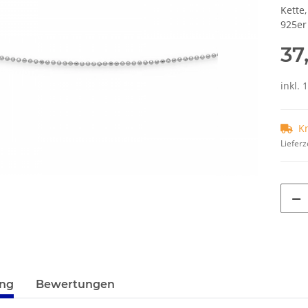
Kette,
925er
37
inkl. 
K
Lieferz
terkarten anzeigen
ung
Bewertungen