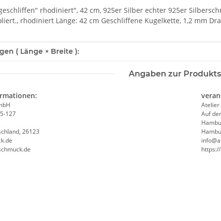
 geschliffen" rhodiniert", 42 cm, 925er Silber echter 925er Silbersc
liert., rhodiniert Länge: 42 cm Geschliffene Kugelkette, 1,2 mm D
enschaft
n ( Länge × Breite ):
Angaben zur Produkts
ormationen:
veran
mbH
Atelier
25-127
Auf de
Hambu
schland, 26123
Hambur
k.de
info@at
-schmuck.de
https:/