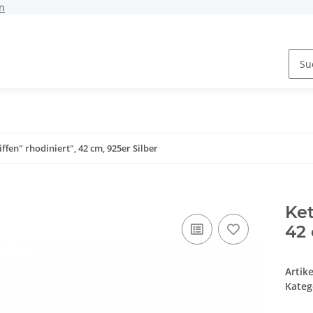
n
iffen" rhodiniert", 42 cm, 925er Silber
Ket
42 
Artik
Kateg