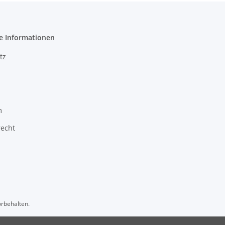
e Informationen
tz
m
recht
orbehalten.