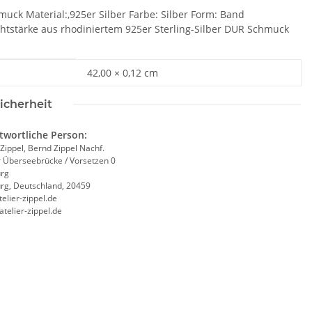
hmuck Material:,925er Silber Farbe: Silber Form: Band
rahtstärke aus rhodiniertem 925er Sterling-Silber DUR Schmuck
42,00 × 0,12 cm
icherheit
twortliche Person:
 Zippel, Bernd Zippel Nachf.
r Überseebrücke / Vorsetzen 0
rg
g, Deutschland, 20459
elier-zippel.de
/atelier-zippel.de