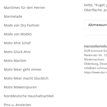
Kette, "Kugel,
Maritimes für den Herren
Oberfläche: po
Marmelade
Produkteig
Wert
Abmessunge
Mode von Dry Fashion
Mode von ModAS
Motiv Ahoi Schaf
Herstellerinf
DUR Schmuck G
Motiv Glück Ahoi
Nadorster Str. 1
Niedersachsen
Motiv Maritim
Oldenburg, Deut
info@dur-schmuc
Motiv Meer geht immer
https://www.dur
Motiv Meer macht Glücklich
Motiv Möwenspuren
Norddeutsche Haushaltsartikel
Pins u. Anstecker