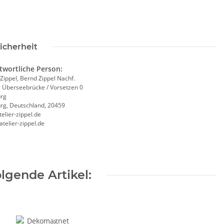
icherheit
twortliche Person:
 Zippel, Bernd Zippel Nachf.
r Überseebrücke / Vorsetzen 0
rg
g, Deutschland, 20459
elier-zippel.de
/atelier-zippel.de
lgende Artikel: