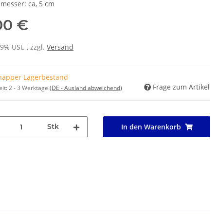
messer: ca, 5 cm
00 €
19% USt. , zzgl.
Versand
napper Lagerbestand
Frage zum Artikel
eit:
2 - 3 Werktage
(DE - Ausland abweichend)
Stk
In den Warenkorb