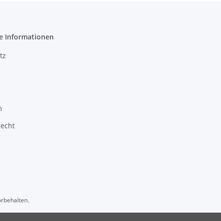
e Informationen
tz
m
recht
orbehalten.