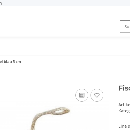
n
el blau 5 cm
Fis
Artik
Kateg
Eine s