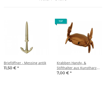
TOP
Brieföffner - Messing antik
Krabben Handy- &
Stifthalter aus Kunstharz,
11,50 €
*
handbemalt
7,00 €
*