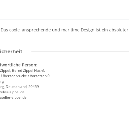
. Das coole, ansprechende und maritime Design ist ein absoluter
icherheit
twortliche Person:
 Zippel, Bernd Zippel Nachf.
r Überseebrücke / Vorsetzen 0
rg
g, Deutschland, 20459
elier-zippel.de
/atelier-zippel.de