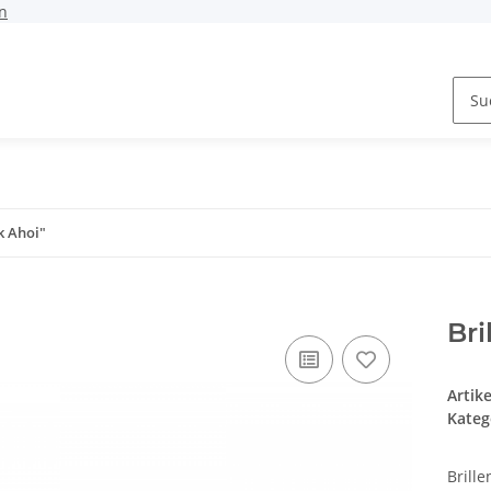
n
k Ahoi"
Bri
Artik
Kateg
Brille