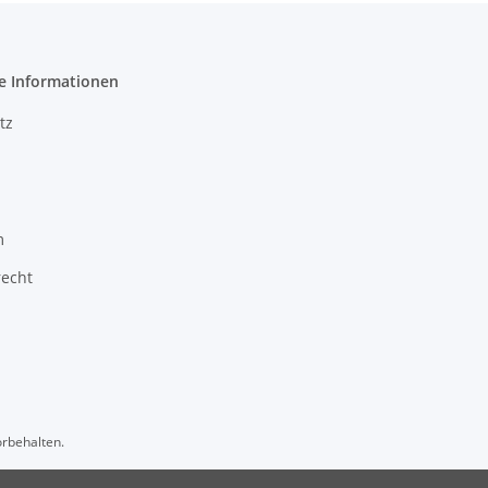
e Informationen
tz
m
recht
orbehalten.