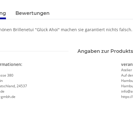
terkarten anzeigen
ung
Bewertungen
önen Brillenetui "Glück Ahoi" machen sie garantiert nichts falsch
Angaben zur Produkts
ormationen:
veran
Atelier
asse 380
Auf de
in
Hambu
tschland, 24537
Hambur
.de
info@at
f-gmbh.de
https:/