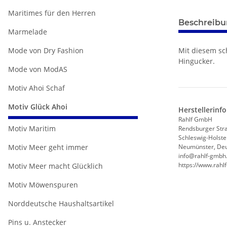
Maritimes für den Herren
weitere Regis
Beschreib
Marmelade
Mit diesem sch
Mode von Dry Fashion
Hingucker.
Mode von ModAS
Motiv Ahoi Schaf
Motiv Glück Ahoi
Herstellerinf
Rahlf GmbH
Motiv Maritim
Rendsburger Str
Schleswig-Holste
Neumünster, Deu
Motiv Meer geht immer
info@rahlf-gmbh
https://www.rahl
Motiv Meer macht Glücklich
Motiv Möwenspuren
Norddeutsche Haushaltsartikel
Pins u. Anstecker