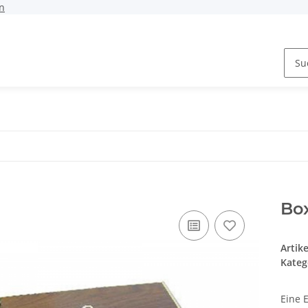
n
Bo
Artik
Kateg
Eine 