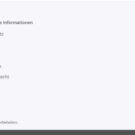
e Informationen
tz
m
recht
orbehalten.