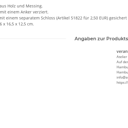
 aus Holz und Messing.
 mit einem Anker verziert.
mit einem separatem Schloss (Artikel 51822 für 2,50 EUR) gesichert
 x 16,5 x 12,5 cm.
Angaben zur Produkts
veran
Atelier
Auf de
Hambu
Hambur
info@at
https:/