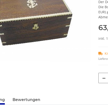
Der De
Die B
EUR) 
Abmes
63
inkl. 
K
Lieferz
terkarten anzeigen
ung
Bewertungen