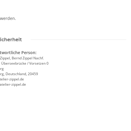
 werden.
icherheit
twortliche Person:
 Zippel, Bernd Zippel Nachf.
r Überseebrücke / Vorsetzen 0
rg
g, Deutschland, 20459
elier-zippel.de
/atelier-zippel.de