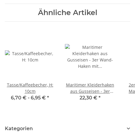
Ähnliche Artikel
Tasse/Kaffeebecher, H:
Maritimer Kleiderhaken
2e
10cm
aus Gusseisen - 3er
Ma
Wand-Haken mit
Pott
6,70 € -
6,95 €
*
22,30 €
*
Leuchtturm, Anker und
Schiff - 21 x 17 cm
Seg
(Natur)
un
Kategorien